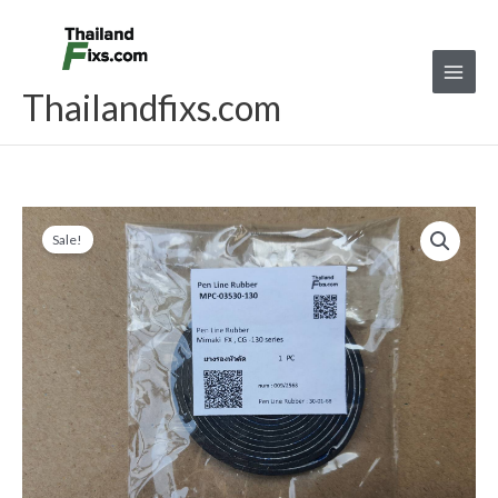
Skip
to
content
Thailandfixs.com
ยาง
Original
Current
Sale!
รอง
price
price
หัว
ตัด
was:
is:
Mimaki
฿1,250.00.
฿1,100.00.
FX
,
CG-
130
Series
quantity