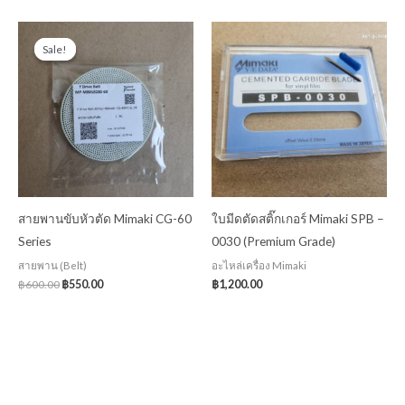
Original
Current
price
price
Sale!
Sale!
was:
is:
฿600.00.
฿550.00.
สายพานขับหัวตัด Mimaki CG-60
ใบมีดตัดสติ๊กเกอร์ Mimaki SPB –
Series
0030 (Premium Grade)
สายพาน (ฺBelt)
อะไหล่เครื่อง Mimaki
฿
600.00
฿
550.00
฿
1,200.00