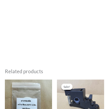
Related products
Original
Current
price
price
Sale!
Sale!
was:
is:
฿1,550.00.
฿1,250.00.