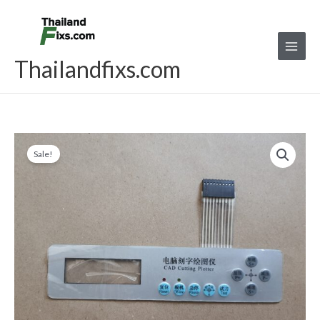
Skip
to
content
Thailandfixs.com
แผง
Original
Current
Sale!
ปุ่ม
price
price
กด
Key
was:
is:
เครื่อง
฿1,000.00.
฿750.00.
China
Cutting
รุ่น
A
quantity