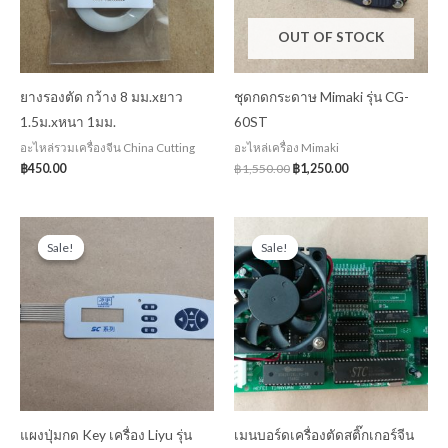
OUT OF STOCK
ยางรองตัด กว้าง 8 มม.xยาว
ชุดกดกระดาษ Mimaki รุ่น CG-
1.5ม.xหนา 1มม.
60ST
อะไหล่รวมเครื่องจีน China Cutting
อะไหล่เครื่อง Mimaki
฿
450.00
฿
1,550.00
฿
1,250.00
Original
Current
Original
Current
price
price
price
price
Sale!
Sale!
Sale!
Sale!
was:
is:
was:
is:
฿950.00.
฿750.00.
฿4,500.00.
฿3,750.00.
แผงปุ่มกด Key เครื่อง Liyu รุ่น
เมนบอร์ดเครื่องตัดสติ๊กเกอร์จีน